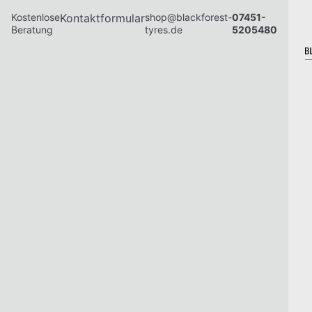
Kostenlose
Kontaktformular
shop@blackforest-
07451-
Beratung
tyres.de
5205480