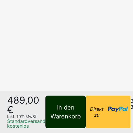
489,00
B
€
In den
3
Direkt
zu
Warenkorb
Inkl.
19
% MwSt.
Standardversand
kostenlos