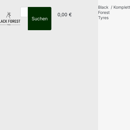
Black
/
Komplet
Forest
0,00 €
Tyres
Suchen