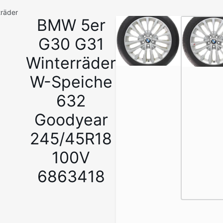
träder
BMW 5er
1
/
G30 G31
7
Winterräder
W-Speiche
632
Goodyear
245/45R18
100V
6863418