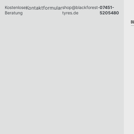
Kostenlose
Kontaktformular
shop@blackforest-
07451-
Beratung
tyres.de
5205480