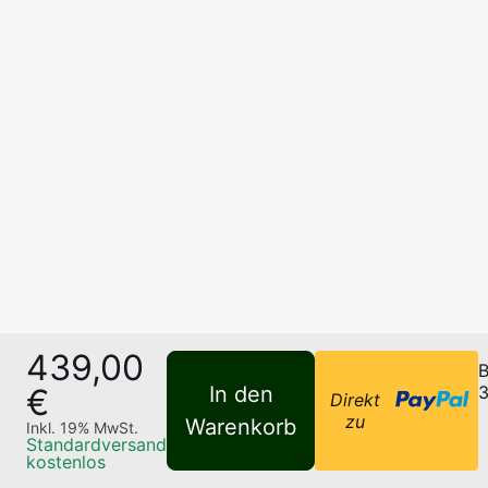
439,00
B
€
In den
3
Direkt
zu
Warenkorb
Inkl.
19
% MwSt.
Standardversand
kostenlos