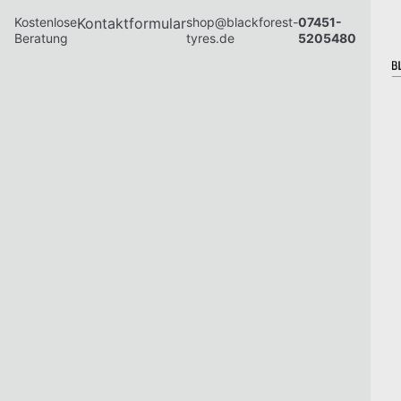
Kostenlose
Kontaktformular
shop@blackforest-
07451-
Beratung
tyres.de
5205480