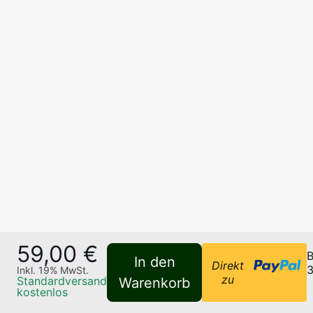
59,00 €
B
In den
Direkt
3
Inkl.
19
% MwSt.
zu
Standardversand
Warenkorb
kostenlos