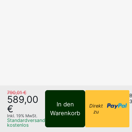
790,01 €
B
589,00
3
In den
Direkt
€
zu
Warenkorb
Inkl.
19
% MwSt.
Standardversand
kostenlos