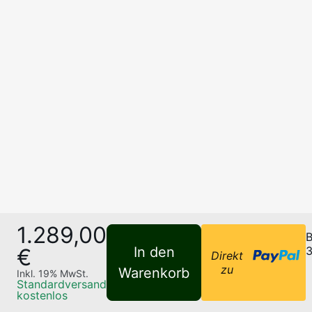
1.289,00
B
€
In den
3
Direkt
zu
Warenkorb
Inkl.
19
% MwSt.
Standardversand
kostenlos