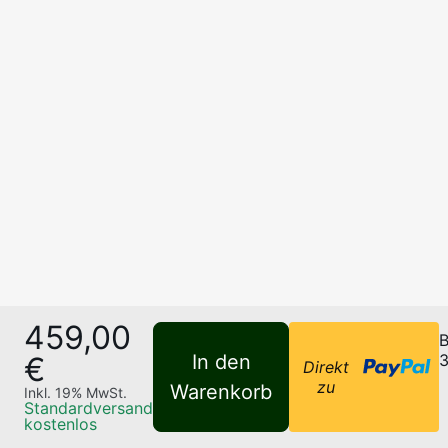
459,00
B
€
In den
3
Direkt
zu
Warenkorb
Inkl.
19
% MwSt.
Standardversand
kostenlos