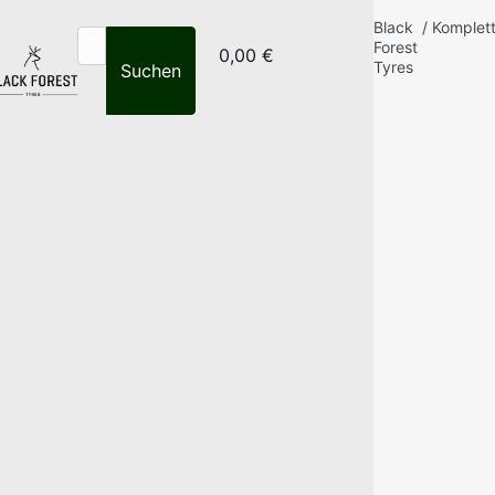
Black
/
Komplet
Forest
0,00 €
Tyres
Suchen