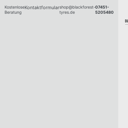
Kostenlose
Kontaktformular
shop@blackforest-
07451-
Beratung
tyres.de
5205480