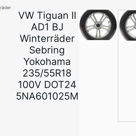
träder
VW Tiguan II
1
/
AD1 BJ
7
Winterräder
Sebring
Yokohama
235/55R18
100V DOT24
5NA601025M