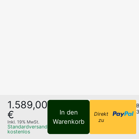
1.589,00
B
€
In den
3
Direkt
zu
Warenkorb
Inkl.
19
% MwSt.
Standardversand
kostenlos