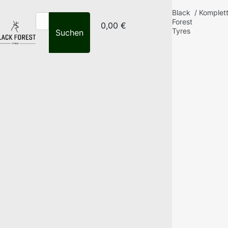
Black
/
Komplet
Forest
0,00 €
Tyres
Suchen