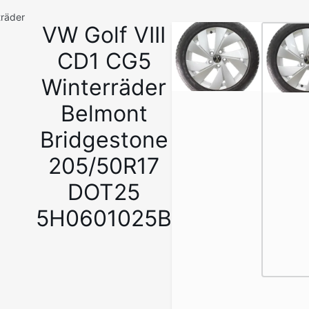
träder
VW Golf VIII
1
/
CD1 CG5
7
Winterräder
Belmont
Bridgestone
205/50R17
DOT25
5H0601025B