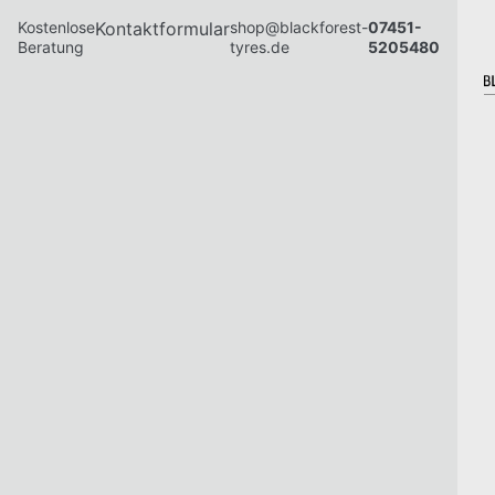
Kostenlose
Kontaktformular
shop@blackforest-
07451-
Beratung
tyres.de
5205480