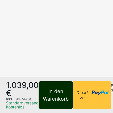
1.039,00
B
€
In den
3
Direkt
zu
Warenkorb
Inkl.
19
% MwSt.
Standardversand
kostenlos