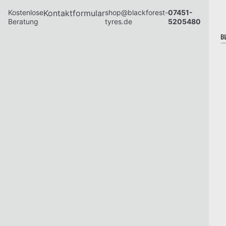
Kostenlose
Kontaktformular
shop@blackforest-
07451-
Beratung
tyres.de
5205480