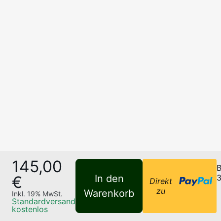
145,00
B
€
In den
3
Direkt
zu
Warenkorb
Inkl.
19
% MwSt.
Standardversand
kostenlos