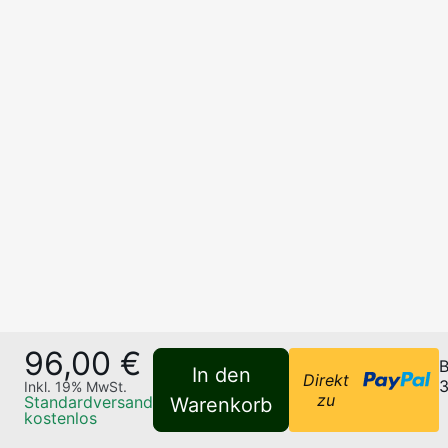
96,00 €
B
In den
Direkt
3
Inkl.
19
% MwSt.
zu
Standardversand
Warenkorb
kostenlos