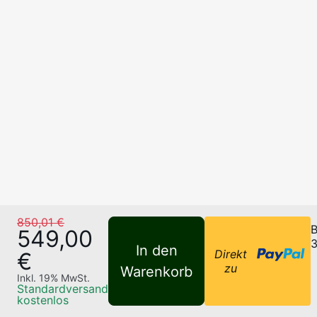
850,01 €
B
549,00
3
In den
Direkt
€
zu
Warenkorb
Inkl.
19
% MwSt.
Standardversand
kostenlos