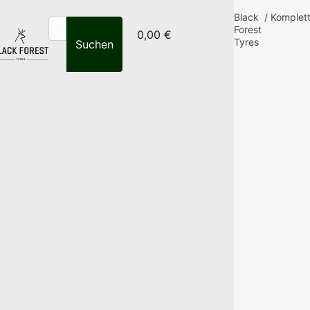
Black
/
Komplet
Forest
0,00 €
Tyres
Suchen