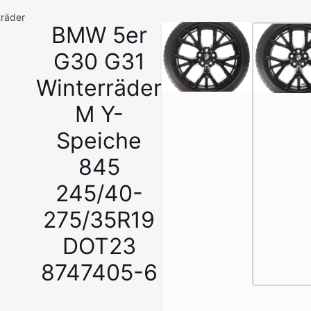
träder
BMW 5er
1
/
G30 G31
8
Winterräder
M Y-
Speiche
845
245/40-
275/35R19
DOT23
8747405-6