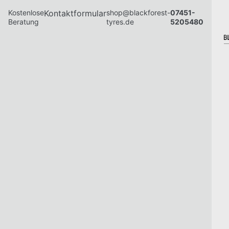
Kostenlose
Kontaktformular
shop@blackforest-
07451-
Beratung
tyres.de
5205480