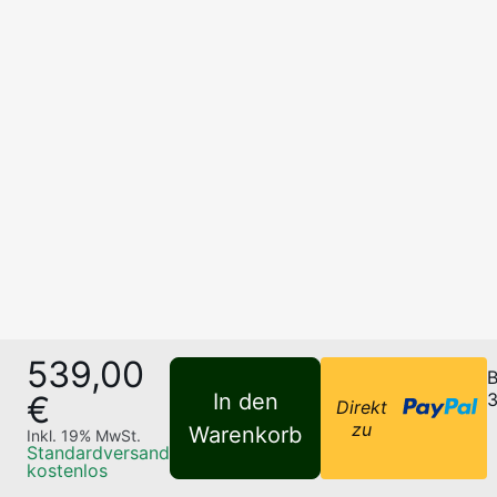
539,00
B
€
In den
3
Direkt
zu
Warenkorb
Inkl.
19
% MwSt.
Standardversand
kostenlos