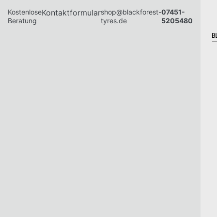
Kostenlose
Kontaktformular
shop@blackforest-
07451-
Beratung
tyres.de
5205480