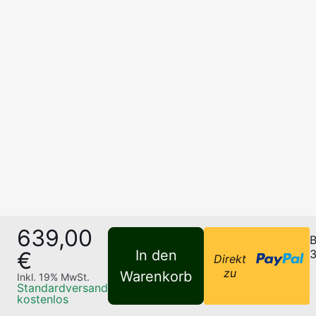
639,00
B
€
In den
3
Direkt
zu
Warenkorb
Inkl.
19
% MwSt.
Standardversand
kostenlos