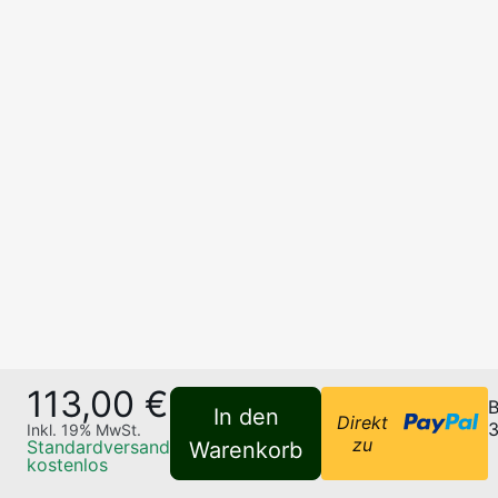
113,00 €
B
In den
Direkt
3
Inkl.
19
% MwSt.
zu
Standardversand
Warenkorb
kostenlos