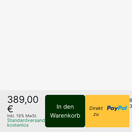
389,00
B
€
In den
3
Direkt
zu
Warenkorb
Inkl.
19
% MwSt.
Standardversand
kostenlos