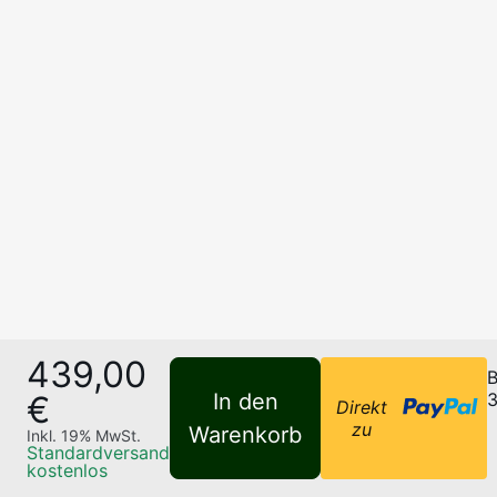
439,00
B
€
In den
3
Direkt
zu
Warenkorb
Inkl.
19
% MwSt.
Standardversand
kostenlos