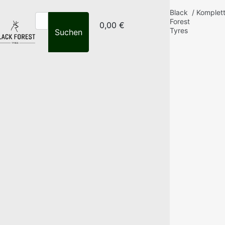
Black
/
Komplet
Forest
0,00 €
Tyres
Suchen