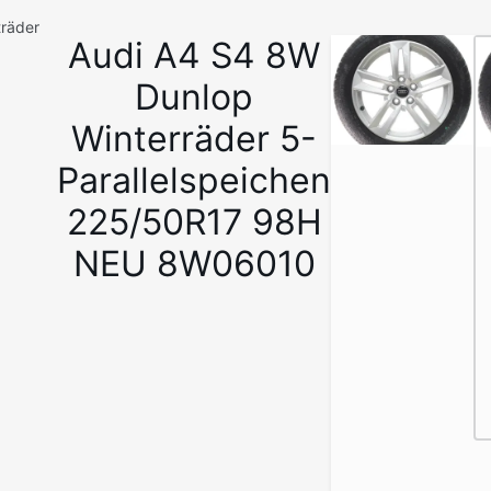
träder
Audi A4 S4 8W
1
/
Dunlop
7
Winterräder 5-
Parallelspeichen
225/50R17 98H
NEU 8W06010