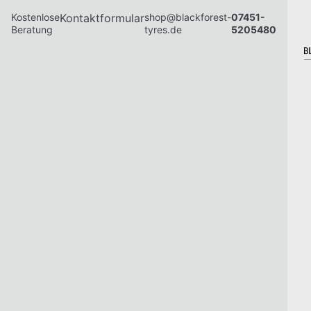
Kostenlose
Kontaktformular
shop@blackforest-
07451-
Beratung
tyres.de
5205480