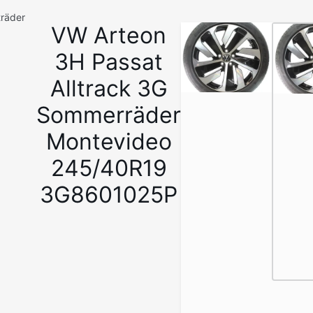
träder
VW Arteon
1
/
3H Passat
7
Alltrack 3G
Sommerräder
Montevideo
245/40R19
3G8601025P