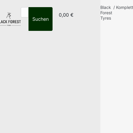
Black
/
Komplet
Forest
0,00 €
Tyres
Suchen