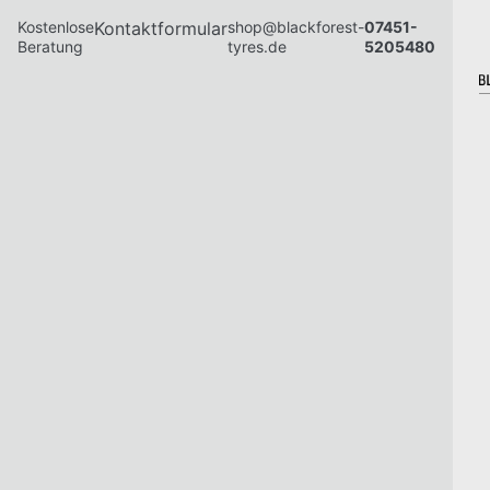
Kostenlose
Kontaktformular
shop@blackforest-
07451-
Beratung
tyres.de
5205480