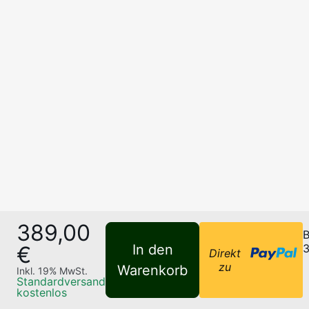
389,00
B
€
In den
3
Direkt
zu
Warenkorb
Inkl.
19
% MwSt.
Standardversand
kostenlos