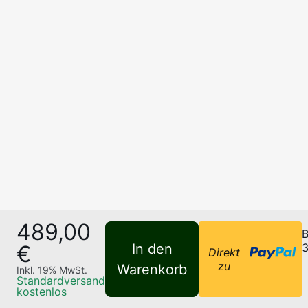
489,00
B
€
In den
3
Direkt
zu
Warenkorb
Inkl.
19
% MwSt.
Standardversand
kostenlos