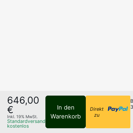
646,00
B
€
In den
3
Direkt
zu
Warenkorb
Inkl.
19
% MwSt.
Standardversand
kostenlos