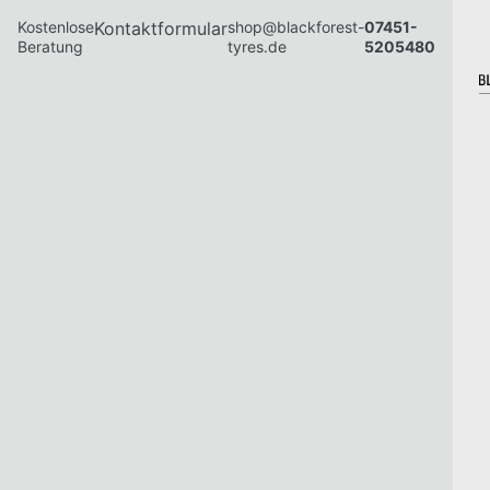
Kostenlose
Kontaktformular
shop@blackforest-
07451-
Beratung
tyres.de
5205480