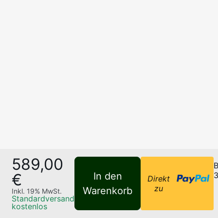
589,00
B
€
In den
3
Direkt
zu
Warenkorb
Inkl.
19
% MwSt.
Standardversand
kostenlos