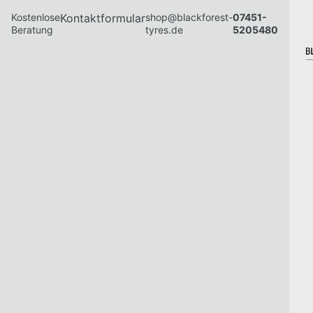
Kostenlose
Kontaktformular
shop@blackforest-
07451-
Beratung
tyres.de
5205480