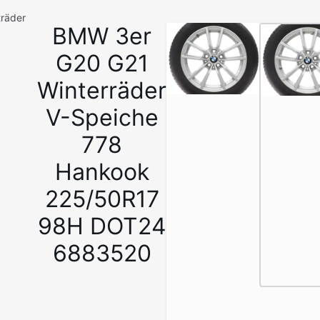
träder
BMW 3er
1
/
G20 G21
7
Winterräder
V-Speiche
778
Hankook
225/50R17
98H DOT24
6883520