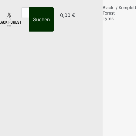
Black
/
Komplet
Forest
0,00 €
Tyres
Suchen