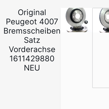
Original
1
/
Peugeot 4007
3
Bremsscheiben
Satz
Vorderachse
1611429880
NEU