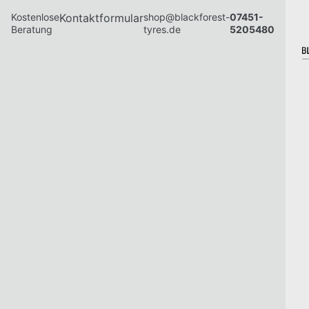
Kostenlose
Kontaktformular
shop@blackforest-
07451-
Beratung
tyres.de
5205480