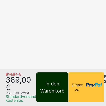
614,64 €
B
389,00
3
In den
Direkt
€
zu
Warenkorb
Inkl.
19
% MwSt.
Standardversand
kostenlos