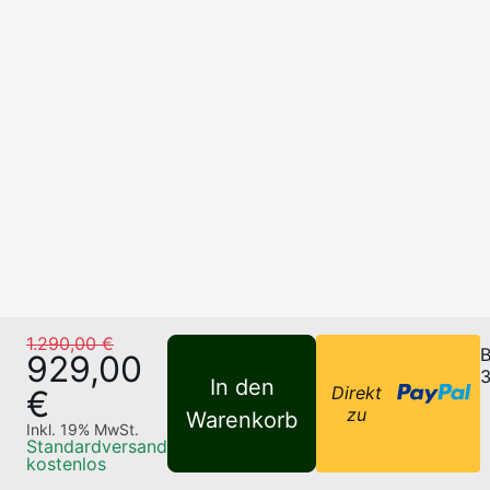
1.290,00 €
B
929,00
3
In den
Direkt
€
zu
Warenkorb
Inkl.
19
% MwSt.
Standardversand
kostenlos