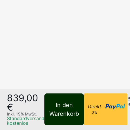
839,00
B
€
In den
3
Direkt
zu
Warenkorb
Inkl.
19
% MwSt.
Standardversand
kostenlos