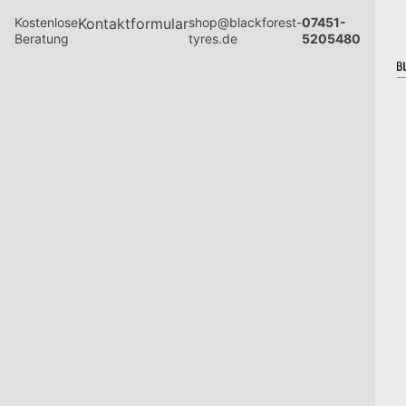
Kostenlose
Kontaktformular
shop@blackforest-
07451-
Beratung
tyres.de
5205480