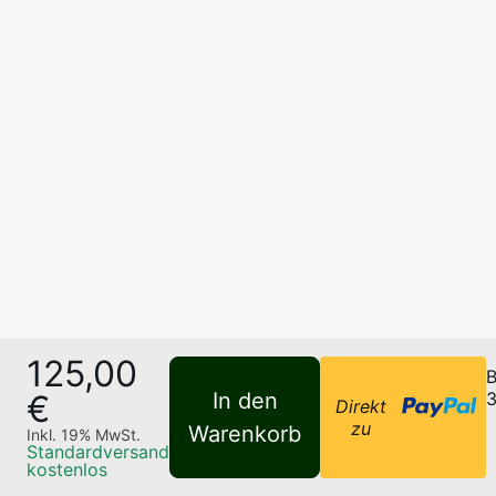
125,00
B
€
In den
3
Direkt
zu
Warenkorb
Inkl.
19
% MwSt.
Standardversand
kostenlos