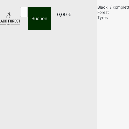
Black
/
Komplet
Forest
0,00 €
Tyres
Suchen