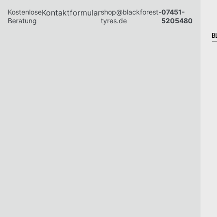
Kostenlose
Kontaktformular
shop@blackforest-
07451-
Beratung
tyres.de
5205480