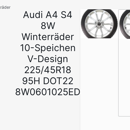
träder
Audi A4 S4
1
/
8W
7
Winterräder
10-Speichen
V-Design
225/45R18
95H DOT22
8W0601025ED