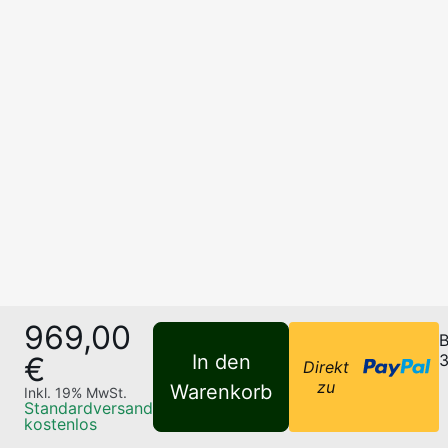
969,00
B
€
In den
3
Direkt
zu
Warenkorb
Inkl.
19
% MwSt.
Standardversand
kostenlos