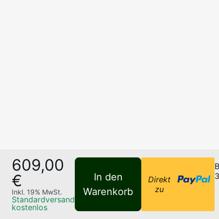
609,00
B
€
In den
3
Direkt
zu
Warenkorb
Inkl.
19
% MwSt.
Standardversand
kostenlos