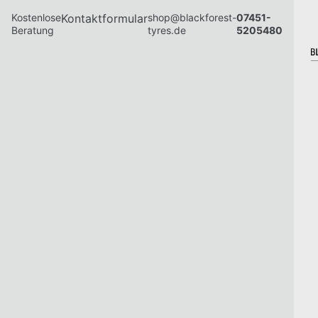
Kostenlose
Kontaktformular
shop@blackforest-
07451-
Beratung
tyres.de
5205480