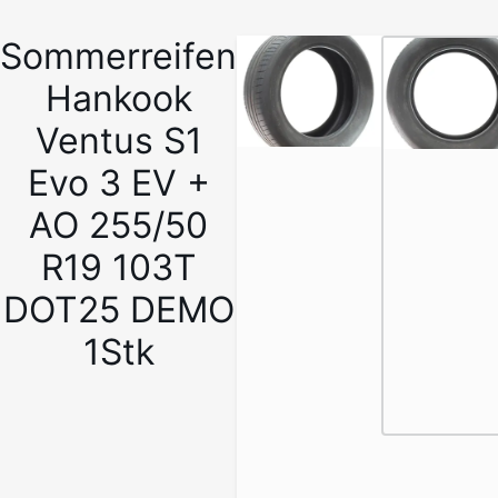
Sommerreifen
1
/
Hankook
6
Ventus S1
Evo 3 EV +
AO 255/50
R19 103T
DOT25 DEMO
1Stk