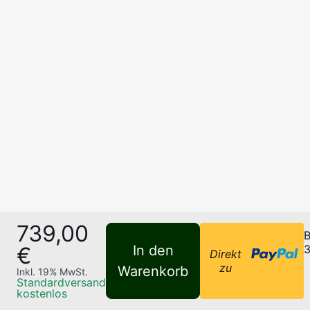
739,00
B
€
In den
3
Direkt
zu
Warenkorb
Inkl.
19
% MwSt.
Standardversand
kostenlos