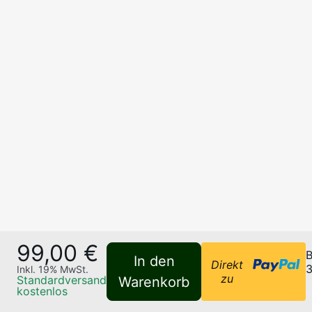
99,00 €
B
In den
Direkt
3
Inkl.
19
% MwSt.
zu
Standardversand
Warenkorb
kostenlos