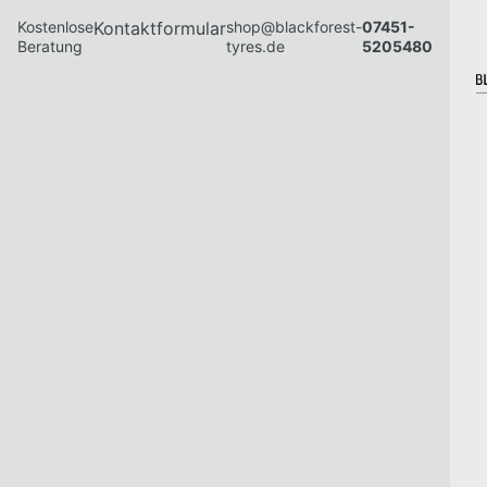
Kostenlose
Kontaktformular
shop@blackforest-
07451-
Beratung
tyres.de
5205480