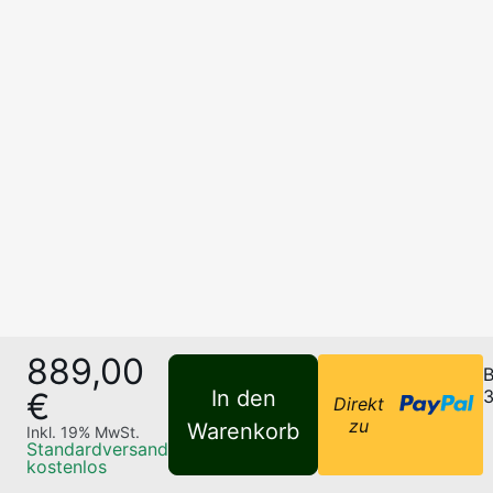
889,00
B
€
In den
3
Direkt
zu
Warenkorb
Inkl.
19
% MwSt.
Standardversand
kostenlos