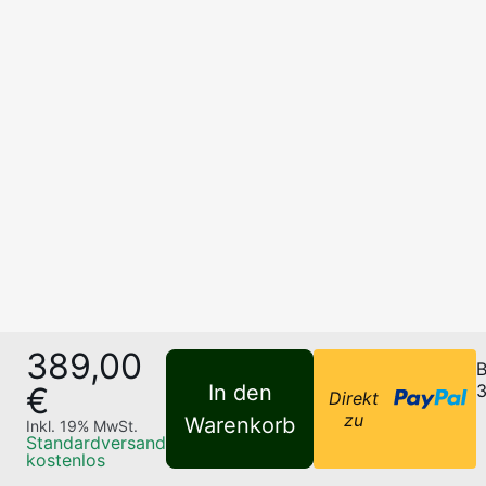
389,00
B
€
In den
3
Direkt
zu
Warenkorb
Inkl.
19
% MwSt.
Standardversand
kostenlos