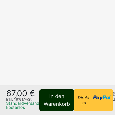
67,00 €
B
In den
Direkt
3
Inkl.
19
% MwSt.
zu
Standardversand
Warenkorb
kostenlos