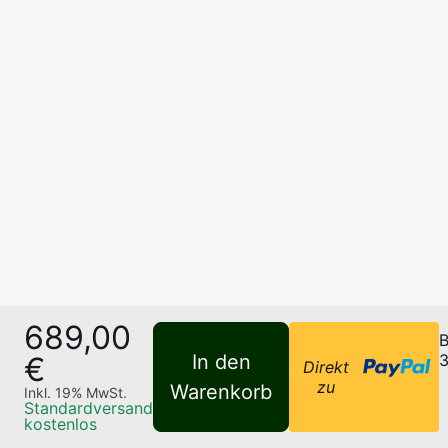
689,00
B
€
In den
3
Direkt
zu
Warenkorb
Inkl.
19
% MwSt.
Standardversand
kostenlos