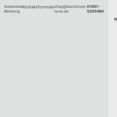
Kostenlose
Kontaktformular
shop@blackforest-
07451-
Beratung
tyres.de
5205480