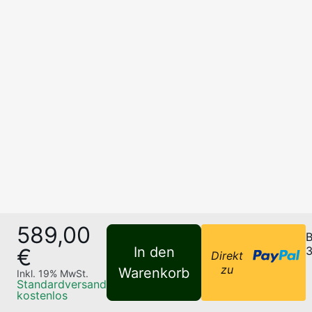
589,00
B
€
In den
3
Direkt
zu
Warenkorb
Inkl.
19
% MwSt.
Standardversand
kostenlos