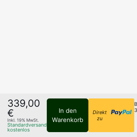
339,00
B
€
In den
3
Direkt
zu
Warenkorb
Inkl.
19
% MwSt.
Standardversand
kostenlos