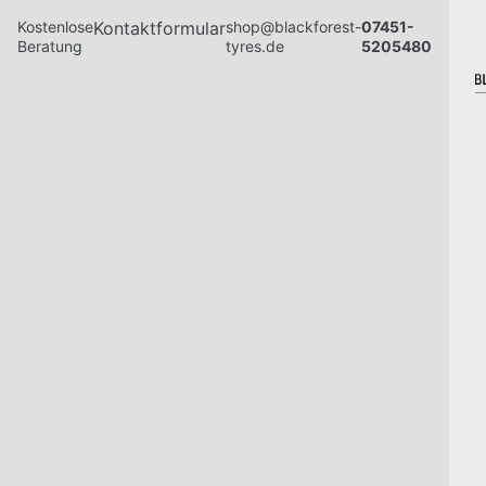
Kostenlose
Kontaktformular
shop@blackforest-
07451-
Beratung
tyres.de
5205480