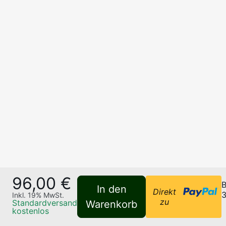
96,00 €
B
In den
Direkt
3
Inkl.
19
% MwSt.
zu
Standardversand
Warenkorb
kostenlos