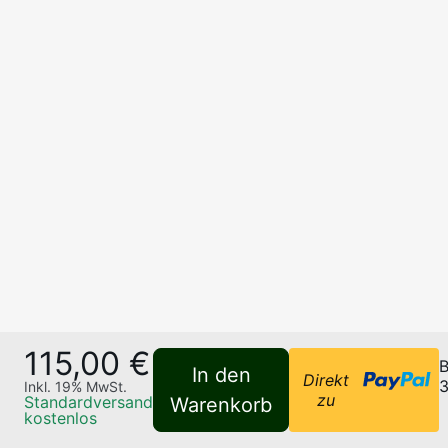
115,00 €
B
In den
Direkt
3
Inkl.
19
% MwSt.
zu
Standardversand
Warenkorb
kostenlos