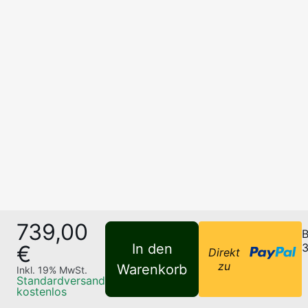
739,00
B
€
In den
3
Direkt
zu
Warenkorb
Inkl.
19
% MwSt.
Standardversand
kostenlos